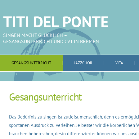
TITI DEL PONTE
SINGEN MACHT GLÜCKLICH –
GESANGSUNTERRICHT UND CVT IN BREMEN
GESANGSUNTERRICHT
JAZZCHOR
VITA
Gesangsunterricht
Das Bedürfnis zu singen ist zutiefst menschlich, denn es ermögli
spontanen Ausdruck zu verleihen. Je besser wir die körperlichen 
brauchen beherrschen, desto differenzierter können wir uns ausd